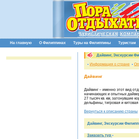
На главную
О Филиппинах
Туры на Филиппины
Туристам
Дайвинг, Экскурсии Ф
Информация о стране
Оп
Дайвинг
Дайвинг – именно этот вид от
начинающих и опытных дайвер
27 тысяч кв. км, затонувшие 
дельфины, тигровая и китовая 
Вернуться к описанию страны
Дайвинг, Экскурсии Филип
Заказать тур