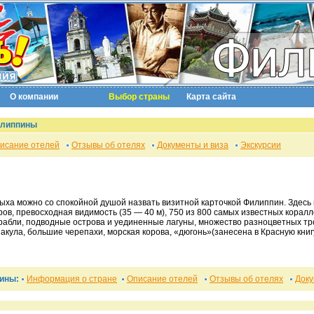
О компании
Выбор страны
Карта сайта
илиппины
исание отелей
Отзывы об отелях
Документы и виза
Экскурсии
дыха можно со спокойной душой назвать визитной карточкой Филиппин. Здесь
ов, превосходная видимость (35 — 40 м), 750 из 800 самых известных кора
корабли, подводные острова и уединенные лагуны, множество разноцветных тр
акула, большие черепахи, морская корова, «дюгонь»(занесена в Красную книгу
пины:
Информация о стране
Описание отелей
Отзывы об отелях
Доку