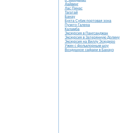
о. Минданао
Дайвинг
Лас Пинас
Тагатай
Банау
Бухта Субик портовая зона
Пуэрто Галера
Каламба
Экскурсия в Пангсанджан
Экскурсия в Затерянную Долину
Экскурсия на Виллу Эскудеро
Ужин с фольклорным шоу
Воздушное сафари в Банауэ