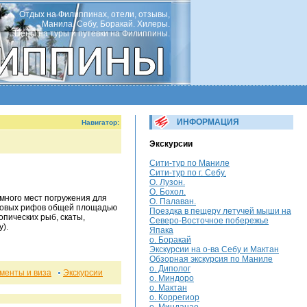
Отдых на Филиппинах, отели, отзывы,
Манила, Себу, Боракай. Хилеры.
Цены на туры и путевки на Филиппины.
ИНФОРМАЦИЯ
Навигатор:
Экскурсии
Сити-тур по Маниле
Сити-тур по г. Себу.
О. Лузон.
О. Бохол.
 много мест погружения для
О. Палаван.
лловых рифов общей площадью
Поездка в пещеру летучей мыши на
опических рыб, скаты,
Северо-Восточное побережье
).
Япака
о. Боракай
Экскурсии на о-ва Себу и Мактан
Обзорная экскурсия по Маниле
о. Диполог
менты и виза
Экскурсии
о. Миндоро
о. Мактан
о. Коррегиор