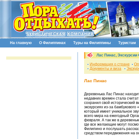
На главную
О Филиппинах
Туры на Филиппины
Туристам
Лас Пинас, Экскурсии
Информация о стране
Оп
Документы и виза
Экскур
Лас Пинас
Деревенька Лас Пинас находит
недавних времен стала счита
сохранил свой исторический в
экскурсиях из-за бамбукового 
который имеет уникальное зву
всего мира на ежегодный Орга
февраля. А так же в деревень
где все желающие могут посм
Филипино и послушать рассказ
средством передвижения на о