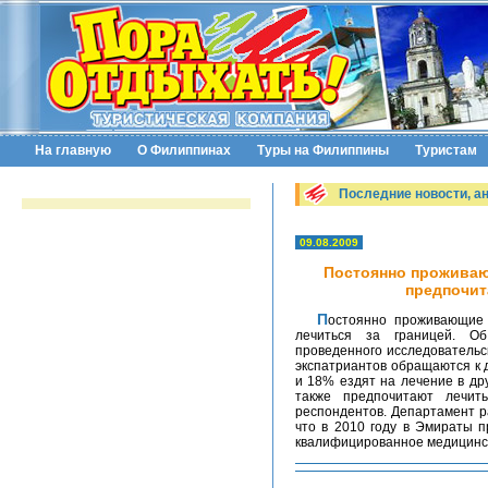
На главную
О Филиппинах
Туры на Филиппины
Туристам
Последние новости, а
09.08.2009
Постоянно проживаю
предпочит
Постоянно проживающие в ОАЭ иностранцы и эмиратцы предпочитают
лечиться за границей. Об
проведенного исследовательс
экспатриантов обращаются к 
и 18% ездят на лечение в д
также предпочитают лечит
респондентов. Департамент р
что в 2010 году в Эмираты п
квалифицированное медицинс