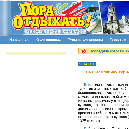
На главную
О Филиппинах
Туры на Филиппины
Туристам
Последние новости, а
13.04.2011
На Филиппинах тури
Еще один вулкан начал проявлять активность, угрожая безопасности
туристов и местных жителей.
филиппинские вулканологи,
самого маленького действу
жителям рекомендуется де
вулкана, так как он, несмо
довольно агрессивен во врем
привело к гибели двухсот че
этого филиппинского вулкана (
1335 человек.
Сейчас вулкан Тааль притих, но специалист Филиппинского института