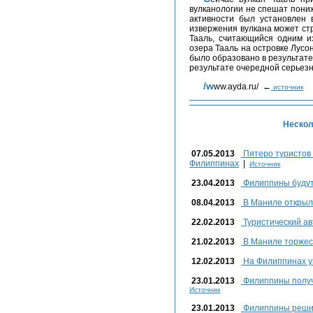
вулканологии не спешат пони
активности был установлен в
извержения вулкана может ст
Тааль, считающийся одним и
озера Тааль на островке Лусо
было образовано в результате
результате очередной серьезн
/www.ayda.ru/ ←
источник
Нескол
07.05.2013
Пятеро туристов 
Филиппинах
|
Источник
23.04.2013
Филиппины будут 
08.04.2013
В Маниле открыл
22.02.2013
Туристический ав
21.02.2013
В Маниле торжест
12.02.2013
На Филиппинах у
23.01.2013
Филиппины получ
Источник
23.01.2013
Филиппины решил