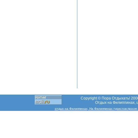
Copyright © Пора Отдыхать! 2000
Отдых на Филиппинах, ц
отдых на Филиппинах, На Филиппинах туристов просят де