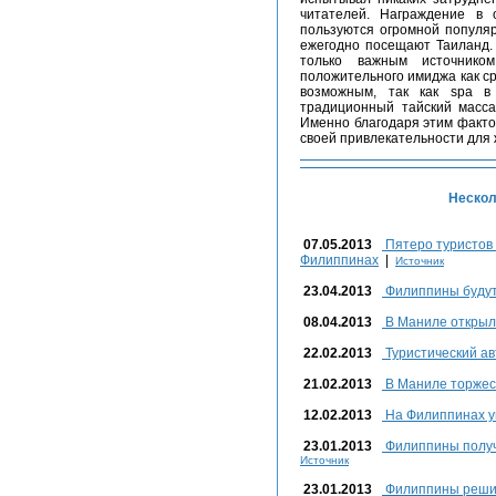
читателей. Награждение в 
пользуются огромной популя
ежегодно посещают Таиланд.
только важным источнико
положительного имиджа как ср
возможным, так как spa в
традиционный тайский масса
Именно благодаря этим фактор
своей привлекательности для
Нескол
07.05.2013
Пятеро туристов 
Филиппинах
|
Источник
23.04.2013
Филиппины будут 
08.04.2013
В Маниле открыл
22.02.2013
Туристический ав
21.02.2013
В Маниле торжест
12.02.2013
На Филиппинах у
23.01.2013
Филиппины получ
Источник
23.01.2013
Филиппины решил