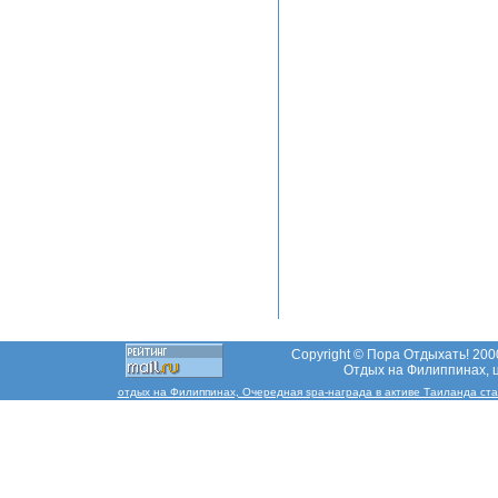
Copyright © Пора Отдыхать! 2000
Отдых на Филиппинах, ц
отдых на Филиппинах, Очередная spa-награда в активе Таиланда стала 