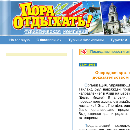
На главную
О Филиппинах
Туры на Филиппины
Туристам
Последние новости, а
29.04.2009
Очередная spa-н
доказательством 
Организация, управляющая тайским туризмом (TAT) объявила о том, что
Таиланд был награждён приз
направление" в Азии на цере
(Дели, Индия) 8 апреля. 
проводимого журналом asiaS
компанией Grant Thornton, од
было организовано предст
Выдающиеся spa- и родствен
категориям.
Предлагающий несколько лучших в мире spa-курортов Таиланд не
испытывал никаких затруднен