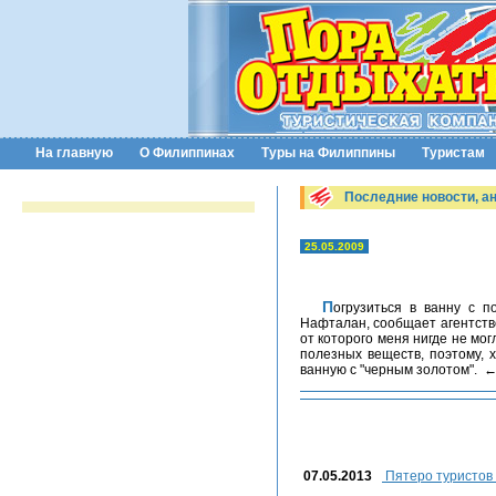
На главную
О Филиппинах
Туры на Филиппины
Туристам
Последние новости, а
25.05.2009
Погрузиться в ванну с подогретой нефтью на 15 минут предлагает клиентам один из спа-салонов в азербайджанском городе
Нафталан, сообщает агентство
от которого меня нигде не мо
полезных веществ, поэтому, 
ванную с "черным золотом". 
07.05.2013
Пятеро туристов 