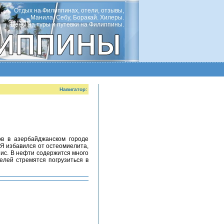
Отдых на Филиппинах, отели, отзывы,
Манила, Себу, Боракай. Хилеры.
Цены на туры и путевки на Филиппины.
Навигатор:
 Я избавился от остеомиелита,
нис. В нефти содержится много
елей стремятся погрузиться в