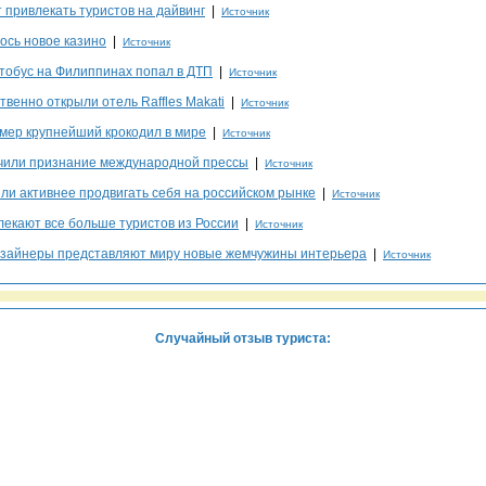
привлекать туристов на дайвинг
|
Источник
ось новое казино
|
Источник
тобус на Филиппинах попал в ДТП
|
Источник
венно открыли отель Raffles Makati
|
Источник
мер крупнейший крокодил в мире
|
Источник
или признание международной прессы
|
Источник
и активнее продвигать себя на российском рынке
|
Источник
екают все больше туристов из России
|
Источник
зайнеры представляют миру новые жемчужины интерьера
|
Источник
Случайный отзыв туриста: