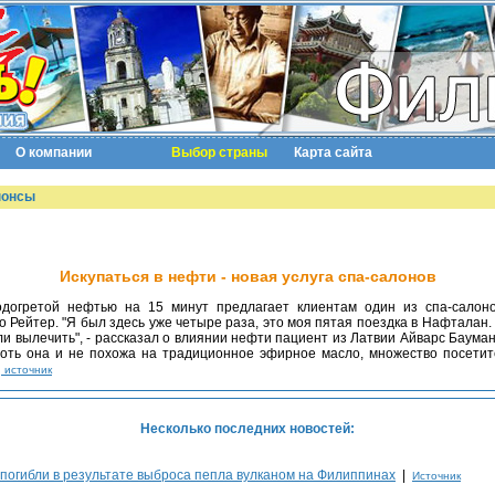
О компании
Выбор страны
Карта сайта
нонсы
Искупаться в нефти - новая услуга спа-салонов
 Рейтер. "Я был здесь уже четыре раза, это моя пятая поездка в Нафталан.
гли вылечить", - рассказал о влиянии нефти пациент из Латвии Айварс Баума
хоть она и не похожа на традиционное эфирное масло, множество посетит
←
источник
Несколько последних новостей:
погибли в результате выброса пепла вулканом на Филиппинах
|
Источник